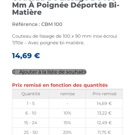
Mm À Poignée Déportée Bi-
Matière
Référence : CBM 100
Couteau de lissage de 100 x 90 mm inox écroui
7/10e – Avec poignée bi-matière.
14,69
€
Ajouter à la liste de souhaits
Prix remisé en fonction des quantités
Quantité
remise
Prix remisé
1 - 5
-
14,69
€
6 - 10
10%
13,22
€
15 - 24
15%
12,49
€
25 - 50
20%
11,75
€