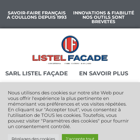
SAVOIR-FAIRE FRANÇAIS
INNOVATIONS & FIABILITÉ
A COULLONS DEPUIS 1993
NOS OUTILS SONT
BREVETÉS
SARL LISTEL FAÇADE
EN SAVOIR PLUS
Nous utilisons des cookies sur notre site Web pour
Qui sommes-nous ?
Z.A. Les Cartelets
vous offrir l'expérience la plus pertinente en
45720 COULLONS
mémorisant vos préférences et vos visites répétées.
Livraison et retours
En cliquant sur "Accepter tout", vous consentez à
Tél. : 02 38 36 16 35
Paiement sécurisé
l'utilisation de TOUS les cookies. Toutefois, vous
Fax : 02 38 29 22 13
pouvez visiter "Paramètres des cookies" pour fournir
C.G.V.
un consentement contrôlé.
Envoyer un mail
Mentions légales
Réglages des cookies
J'accepte tout